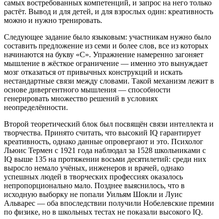
самых востребованных компетенций, и запрос на него только
растёт. Вывод и для детей, и для взрослых один: креативность
можно и нужно тренировать.
Следующее задание было языковым: участникам нужно было
составить предложение из семи и более слов, все из которых
начинаются на букву «С». Упражнение намеренно загоняет
мышление в жёсткое ограничение — именно это вынуждает
мозг отказаться от привычных конструкций и искать
нестандартные связи между словами. Такой механизм лежит в
основе дивергентного мышления — способности
генерировать множество решений в условиях
неопределённости.
Второй теоретический блок был посвящён связи интеллекта и
творчества. Принято считать, что высокий IQ гарантирует
креативность, однако данные опровергают и это. Психолог
Льюис Термен с 1921 года наблюдал за 1528 школьниками с
IQ выше 135 на протяжении восьми десятилетий: среди них
выросло немало учёных, инженеров и врачей, однако
успешных людей в творческих профессиях оказалось
непропорционально мало. Позднее выяснилось, что в
исходную выборку не попали Уильям Шокли и Луис
Альварес — оба впоследствии получили Нобелевские премии
по физике, но в школьных тестах не показали высокого IQ.