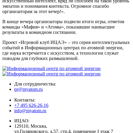
искусственный интеллект, вряд ли способен на такой уровень
эмпатии и понимания контекста. Огромное спасибо
организаторам за этот вечер!».
В конце вечера организаторы подвели итоги игры, отметив
команды «Мафия» и «Атомы», показавшие наивысшие
результаты в командном состязании.
Проект «Игровой клуб ИЦАЭ» – это серия интеллектуальных
событий в Информационных центрах по атомной энергии,
где наука встречается с искусством, а технологии служат
поводом для глубоких размышлений.
Для сотрудничества:
pr@myatom.ru
Контакты:
+7 495 626-26-16
info@myatom.ru
ИЦАО:
129110, Москва,
ул.Гиляровского, д.57, стр.4, помещение I этаж 7