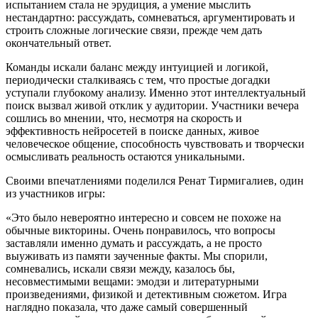
испытанием стала не эрудиция, а умение мыслить
нестандартно: рассуждать, сомневаться, аргументировать и
строить сложные логические связи, прежде чем дать
окончательный ответ.
Команды искали баланс между интуицией и логикой,
периодически сталкиваясь с тем, что простые догадки
уступали глубокому анализу. Именно этот интеллектуальный
поиск вызвал живой отклик у аудитории. Участники вечера
сошлись во мнении, что, несмотря на скорость и
эффективность нейросетей в поиске данных, живое
человеческое общение, способность чувствовать и творчески
осмысливать реальность остаются уникальными.
Своими впечатлениями поделился Ренат Тирмигалиев, один
из участников игры:
«Это было невероятно интересно и совсем не похоже на
обычные викторины. Очень понравилось, что вопросы
заставляли именно думать и рассуждать, а не просто
выуживать из памяти заученные факты. Мы спорили,
сомневались, искали связи между, казалось бы,
несовместимыми вещами: эмодзи и литературными
произведениями, физикой и детективным сюжетом. Игра
наглядно показала, что даже самый совершенный