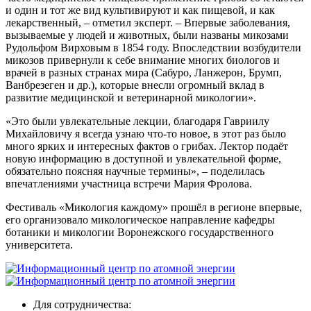
и один и тот же вид культивируют и как пищевой, и как
лекарственный, – отметил эксперт. – Впервые заболевания,
вызываемые у людей и животных, были названы микозами
Рудольфом Вирховым в 1854 году. Впоследствии возбудители
микозов привернули к себе внимание многих биологов и
врачей в разных странах мира (Сабуро, Ланжерон, Брумп,
Ванбрезеген и др.), которые внесли огромный вклад в
развитие медицинской и ветеринарной микологии».
«Это были увлекательные лекции, благодаря Гавриилу
Михайловичу я всегда узнаю что-то новое, в этот раз было
много ярких и интересных фактов о грибах. Лектор подаёт
новую информацию в доступной и увлекательной форме,
обязательно поясняя научные термины», – поделилась
впечатлениями участница встречи Мария Фролова.
Фестиваль «Микология каждому» прошёл в регионе впервые,
его организовало микологическое направление кафедры
ботаники и микологии Воронежского государственного
университета.
Для сотрудничества: