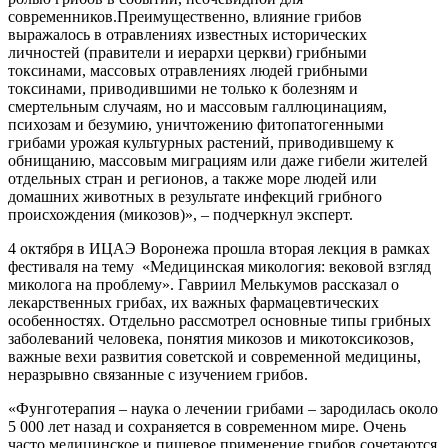
современников.Преимущественно, влияние грибов
выражалось в отравлениях известных исторических
личностей (правители и иерархи церкви) грибными
токсинами, массовых отравлениях людей грибными
токсинами, приводившими не только к болезням и
смертельным случаям, но и массовым галлюцинациям,
психозам и безумию, уничтожению фитопатогенными
грибами урожая культурных растений, приводившему к
обнищанию, массовым миграциям или даже гибели жителей
отдельных стран и регионов, а также море людей или
домашних животных в результате инфекций грибного
происхождения (микозов)», – подчеркнул эксперт.
4 октября в ИЦАЭ Воронежа прошла вторая лекция в рамках
фестиваля на тему «Медицинская микология: вековой взгляд
миколога на проблему». Гавриил Мелькумов рассказал о
лекарственных грибах, их важных фармацевтических
особенностях. Отдельно рассмотрел основные типы грибных
заболеваний человека, понятия микозов и микотоксикозов,
важные вехи развития советской и современной медицины,
неразрывно связанные с изучением грибов.
«Фунготерапия – наука о лечении грибами – зародилась около
5 000 лет назад и сохраняется в современном мире. Очень
часто медицинское и пищевое применение грибов сочетаются