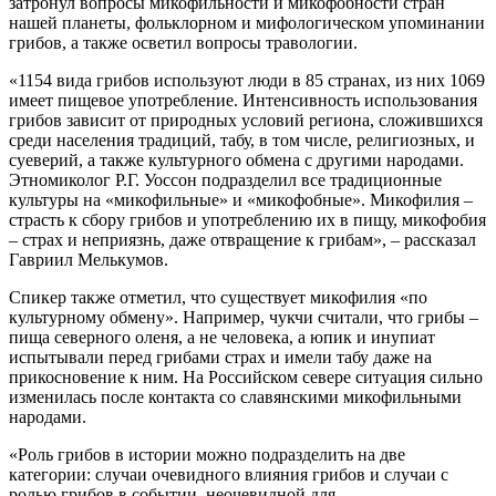
затронул вопросы микофильности и микофобности стран
нашей планеты, фольклорном и мифологическом упоминании
грибов, а также осветил вопросы травологии.
«1154 вида грибов используют люди в 85 странах, из них 1069
имеет пищевое употребление. Интенсивность использования
грибов зависит от природных условий региона, сложившихся
среди населения традиций, табу, в том числе, религиозных, и
суеверий, а также культурного обмена с другими народами.
Этномиколог Р.Г. Уоссон подразделил все традиционные
культуры на «микофильные» и «микофобные». Микофилия –
страсть к сбору грибов и употреблению их в пищу, микофобия
– страх и неприязнь, даже отвращение к грибам», – рассказал
Гавриил Мелькумов.
Спикер также отметил, что существует микофилия «по
культурному обмену». Например, чукчи считали, что грибы –
пища северного оленя, а не человека, а юпик и инупиат
испытывали перед грибами страх и имели табу даже на
прикосновение к ним. На Российском севере ситуация сильно
изменилась после контакта со славянскими микофильными
народами.
«Роль грибов в истории можно подразделить на две
категории: случаи очевидного влияния грибов и случаи с
ролью грибов в событии, неочевидной для