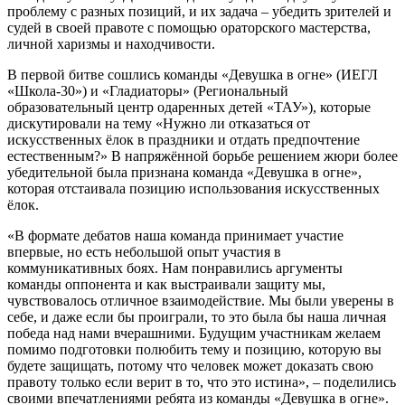
проблему с разных позиций, и их задача – убедить зрителей и
судей в своей правоте с помощью ораторского мастерства,
личной харизмы и находчивости.
В первой битве сошлись команды «Девушка в огне» (ИЕГЛ
«Школа-30») и «Гладиаторы» (Региональный
образовательный центр одаренных детей «ТАУ»), которые
дискутировали на тему «Нужно ли отказаться от
искусственных ёлок в праздники и отдать предпочтение
естественным?» В напряжённой борьбе решением жюри более
убедительной была признана команда «Девушка в огне»,
которая отстаивала позицию использования искусственных
ёлок.
«В формате дебатов наша команда принимает участие
впервые, но есть небольшой опыт участия в
коммуникативных боях. Нам понравились аргументы
команды оппонента и как выстраивали защиту мы,
чувствовалось отличное взаимодействие. Мы были уверены в
себе, и даже если бы проиграли, то это была бы наша личная
победа над нами вчерашними. Будущим участникам желаем
помимо подготовки полюбить тему и позицию, которую вы
будете защищать, потому что человек может доказать свою
правоту только если верит в то, что это истина», – поделились
своими впечатлениями ребята из команды «Девушка в огне».