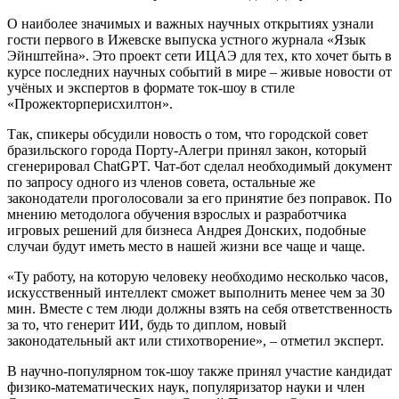
О наиболее значимых и важных научных открытиях узнали
гости первого в Ижевске выпуска устного журнала «Язык
Эйнштейна». Это проект сети ИЦАЭ для тех, кто хочет быть в
курсе последних научных событий в мире – живые новости от
учёных и экспертов в формате ток-шоу в стиле
«Прожекторперисхилтон».
Так, спикеры обсудили новость о том, что городской совет
бразильского города Порту-Алегри принял закон, который
сгенерировал ChatGPT. Чат-бот сделал необходимый документ
по запросу одного из членов совета, остальные же
законодатели проголосовали за его принятие без поправок. По
мнению методолога обучения взрослых и разработчика
игровых решений для бизнеса Андрея Донских, подобные
случаи будут иметь место в нашей жизни все чаще и чаще.
«Ту работу, на которую человеку необходимо несколько часов,
искусственный интеллект сможет выполнить менее чем за 30
мин. Вместе с тем люди должны взять на себя ответственность
за то, что генерит ИИ, будь то диплом, новый
законодательный акт или стихотворение», – отметил эксперт.
В научно-популярном ток-шоу также принял участие кандидат
физико-математических наук, популяризатор науки и член