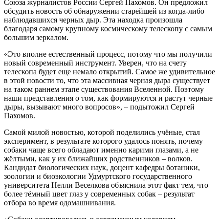
Союза журналистов России Сергей Пахомов. Он предложил
обсудить новость об обнаружении старейшей из когда-либо
наблюдавшихся черных дыр. Эта находка произошла
благодаря самому крупному космическому телескопу с самым
большим зеркалом.
«Это вполне естественный процесс, потому что мы получили
новый современный инструмент. Уверен, что на счету
телескопа будет еще немало открытий. Самое же удивительное
в этой новости то, что эта массивная черная дыра существует
на таком раннем этапе существования Вселенной. Поэтому
наши представления о том, как формируются и растут черные
дыры, вызывают много вопросов», – подытожил Сергей
Пахомов.
Самой милой новостью, которой поделились учёные, стал
эксперимент, в результате которого удалось понять, почему
собаки чаще всего обладают именно карими глазами, а не
жёлтыми, как у их ближайших родственников – волков.
Кандидат биологических наук, доцент кафедры ботаники,
зоологии и биоэкологии Удмуртского государственного
университета Нелли Веселкова объяснила этот факт тем, что
более тёмный цвет глаз у современных собак – результат
отбора во время одомашнивания.