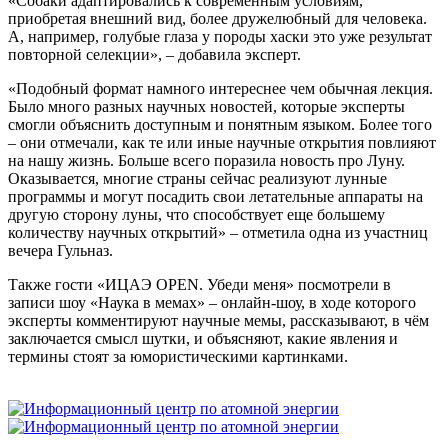
«Собаки адаптировались к современным условиям,
приобретая внешний вид, более дружелюбный для человека.
А, например, голубые глаза у породы хаски это уже результат
повторной селекции», – добавила эксперт.
«Подобный формат намного интереснее чем обычная лекция.
Было много разных научных новостей, которые эксперты
смогли объяснить доступным и понятным языком. Более того
– они отмечали, как те или иные научные открытия повлияют
на нашу жизнь. Больше всего поразила новость про Луну.
Оказывается, многие страны сейчас реализуют лунные
программы и могут посадить свои летательные аппараты на
другую сторону луны, что способствует еще большему
количеству научных открытий» – отметила одна из участниц
вечера Гульназ.
Также гости «ИЦАЭ OPEN. Убеди меня» посмотрели в
записи шоу «Наука в мемах» – онлайн-шоу, в ходе которого
эксперты комментируют научные мемы, рассказывают, в чём
заключается смысл шутки, и объясняют, какие явления и
термины стоят за юмористическими картинками.