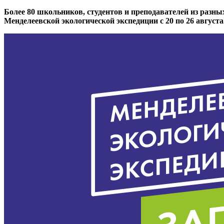
Более 80 школьников, студентов и преподавателей из разны
Менделеевской экологической экспедиции с 20 по 26 авгус