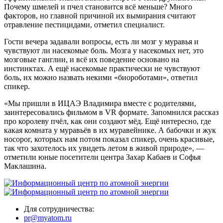
Почему шмелей и пчел становится всё меньше? Много
факторов, но главной причиной их вымирания считают
отравление пестицидами, отметил специалист.
Гости вечера задавали вопросы, есть ли мозг у муравья и
чувствуют ли насекомые боль. Мозга у насекомых нет, это
мозговые ганглии, и всё их поведение основано на
инстинктах. А ещё насекомые практически не чувствуют
боль, их можно назвать некими «биороботами», ответил
спикер.
«Мы пришли в ИЦАЭ Владимира вместе с родителями,
заинтересовались фильмом в VR формате. Запомнился рассказ
про королеву пчёл, как они создают мёд. Ещё интересно, где
какая комната у муравьёв в их муравейнике. А бабочки и жук
носорог, которых нам потом показал спикер, очень красивые,
так что захотелось их увидеть летом в живой природе», —
отметили юные посетители центра Захар Кабаев и Софья
Маклашина.
Для сотрудничества:
pr@myatom.ru