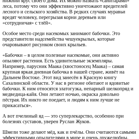
нижний ярус своего дома. Их можно назвать «санитарами»
леса, потому что они эффективно уничтожают вредителей
лесного и сельского хозяйства. В редких случаях муравьи
вредят человеку, перегрызая корни деревьев или
«сотрудничая» с тлёй».
Особое место среди насекомых занимают бабочки. Это
представители надсемейства чешуекрылых, которые
очаровывают рисунком своих крыльев.
«Бабочки – в целом полезные насекомые, они активно
опыляют растения. Есть удивительные экземпляры.
Например, парусник Маака (хвостоносец Маака) – самая
крупная яркая дневная бабочка в нашей стране, живёт на
Дальнем Востоке. Этот вид занесён в Красную книгу
Сахалинской области. У нас в регионе обитают и ядовитые
бабочки. К ним относятся златогузка, непарный шелкопряд и
медведица-кайя. Они летают ночью, окраска довольно
пёстрая. Их никто не поедает, и людям к ним лучше не
прикасаться».
А вот пчелиный яд — это суперлекарство, особенно при
болезнях суставов, уверен Руслан Жуков.
Шмели тоже делают мёд, как и пчёлы. Они считаются самыми
эффективными опылителями в мире и очень дружелюбны.