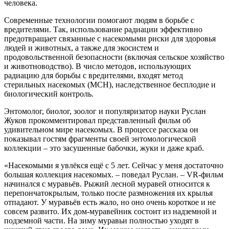
человека.
Современные технологии помогают людям в борьбе с
вредителями. Так, использование радиации эффективно
предотвращает связанные с насекомыми риски для здоровья
людей и животных, а также для экосистем и
продовольственной безопасности (включая сельское хозяйство
и животноводство). В число методов, использующих
радиацию для борьбы с вредителями, входят метод
стерильных насекомых (МСН), наследственное бесплодие и
биологический контроль.
Энтомолог, биолог, зоолог и популяризатор науки Руслан
Жуков прокомментировал представленный фильм об
удивительном мире насекомых. В процессе рассказа он
показывал гостям фрагменты своей энтомологической
коллекции – это засушенные бабочки, жуки и даже краб.
«Насекомыми я увлёкся ещё с 5 лет. Сейчас у меня достаточно
большая коллекция насекомых. – поведал Руслан. – VR-фильм
начинался с муравьёв. Рыжий лесной муравей относится к
перепончатокрылым, только после размножения их крылья
отпадают. У муравьёв есть жало, но оно очень короткое и не
совсем развито. Их дом-муравейник состоит из надземной и
подземной части. На зиму муравьи полностью уходят в