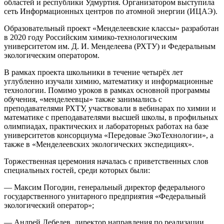
областей и республики Удмуртия. Организатором выступила
сеть Информационных центров по атомной энергии (ИЦАЭ).
Образовательный проект «Менделеевские классы» разработан
в 2020 году Российским химико-технологическим
университетом им. Д. И. Менделеева (РХТУ) и Федеральным
экологическим оператором.
В рамках проекта школьники в течение четырёх лет
углубленно изучали химию, математику и информационные
технологии. Помимо уроков в рамках основной программы
обучения, «менделеевцы» также занимались с
преподавателями РХТУ, участвовали в вебинарах по химии и
математике с преподавателями высшей школы, в профильных
олимпиадах, практических и лабораторных работах на базе
университетов консорциума «Передовые ЭкоТехнологии», а
также в «Менделеевских экологических экспедициях».
Торжественная церемония началась с приветственных слов
специальных гостей, среди которых были:
— Максим Погодин, генеральный директор федерального
государственного унитарного предприятия «Федеральный
экологический оператор»;
— Андрей Лебедев, директор направления по реализации