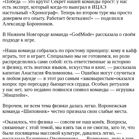
«Победа — это круто! Секрет нашей команды прост: у нас
есть эксперт, который когда-то выиграл в ИЦАЭ
настольный «Хронограф». Теперь во втором туре мы просто
доверяем его опыту. Работает безотказно!» — поделился
Александр Боронников.
В Нижнем Новгороде команда «GodMode» рассказала о своём
подходе к игре.
«Наша команда собралась по простому принципу: кому в кайф
играть, тот и играет. Специально мы не готовимся, но роли
распределились сами собой: есть ответственные за историю
и физику, есть знатоки языков, искусства и книг, — рассказала
капитан Анастасия Филимонова. — Ошибки могут случиться
в любом раунде — в этот раз самым «заковыристым»оказался
вопрос про пересадку бьющегося сердца. Особых ритуалов
у нас нет, зато недавно появился символ команды — игрушка
Эйнштейн».
Впрочем, не всем тема физики далась легко. Воронежская
команда «Шиповник» честно признала свои слабые места.
«Оказалось, что физика — совсем не наш конёк. Вопросы,
связанные с этой темой, мы взять так и не смогли, зато те, что
были посвящены массовой культуре, давались легко, —
рассказала Екатерина Овсянникова. — Возможно, дело в том,