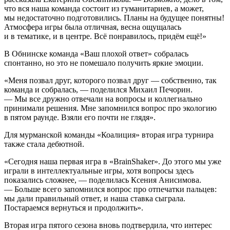
что вся наша команда состоит из гуманитариев, а может,
мы недостаточно подготовились. Планы на будущее понятны!
Атмосфера игры была отличная, весна ощущалась
и в тематике, и в центре. Всё понравилось, придём ещё!»
В Обнинске команда «Ваш плохой ответ» собралась
спонтанно, но это не помешало получить яркие эмоции.
«Меня позвал друг, которого позвал друг — собственно, так
команда и собралась, — поделился Михаил Печорин.
— Мы все дружно отвечали на вопросы и коллегиально
принимали решения. Мне запомнился вопрос про экологию
в пятом раунде. Взяли его почти не глядя».
Для мурманской команды «Коалиция» вторая игра турнира
также стала дебютной.
«Сегодня наша первая игра в «BrainShaker». До этого мы уже
играли в интеллектуальные игры, хотя вопросы здесь
показались сложнее, — поделилась Ксения Анисимова.
— Больше всего запомнился вопрос про отпечатки пальцев:
мы дали правильный ответ, и наша ставка сыграла.
Постараемся вернуться и продолжить».
Вторая игра пятого сезона вновь подтвердила, что интерес