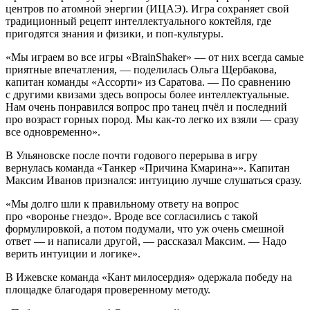
центров по атомной энергии (ИЦАЭ). Игра сохраняет свой
традиционный рецепт интеллектуального коктейля, где
пригодятся знания и физики, и поп-культуры.
«Мы играем во все игры «BrainShaker» — от них всегда самые
приятные впечатления, — поделилась Ольга Щербакова,
капитан команды «Ассорти» из Саратова. — По сравнению
с другими квизами здесь вопросы более интеллектуальные.
Нам очень понравился вопрос про танец пчёл и последний
про возраст горных пород. Мы как-то легко их взяли — сразу
все одновременно».
В Ульяновске после почти годового перерыва в игру
вернулась команда «Танкер «Причина Кмарина»». Капитан
Максим Иванов признался: интуицию лучше слушаться сразу.
«Мы долго шли к правильному ответу на вопрос
про «воронье гнездо». Вроде все согласились с такой
формулировкой, а потом подумали, что уж очень смешной
ответ — и написали другой, — рассказал Максим. — Надо
верить интуиции и логике».
В Ижевске команда «Кант милосердия» одержала победу на
площадке благодаря проверенному методу.