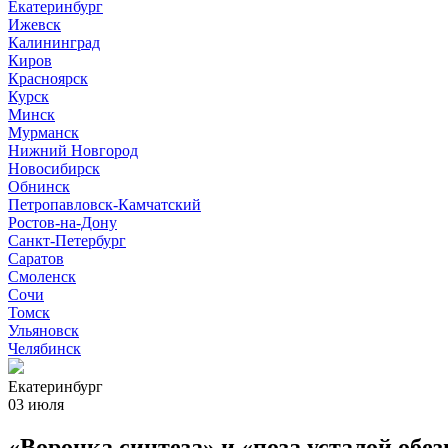
Екатеринбург
Ижевск
Калининград
Киров
Красноярск
Курск
Минск
Мурманск
Нижний Новгород
Новосибирск
Обнинск
Петропавловск-Камчатский
Ростов-на-Дону
Санкт-Петербург
Саратов
Смоленск
Сочи
Томск
Ульяновск
Челябинск
Екатеринбург
03 июля
«Воронка синтеза» и «поза усталой об