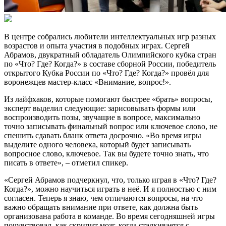
В центре собрались любители интеллектуальных игр разных
возрастов и опыта участия в подобных играх. Сергей
Абрамов, двукратный обладатель Олимпийского кубка стран
по «Что? Где? Когда?» в составе сборной России, победитель
открытого Кубка России по «Что? Где? Когда?» провёл для
воронежцев мастер-класс «Внимание, вопрос!».
Из лайфхаков, которые помогают быстрее «брать» вопросы,
эксперт выделил следующие: зарисовывать формы или
воспроизводить позы, звучащие в вопросе, максимально
точно записывать финальный вопрос или ключевое слово, не
спешить сдавать бланк ответа досрочно. «Во время игры
выделите одного человека, который будет записывать
вопросное слово, ключевое. Так вы будете точно знать, что
писать в ответе», ­– отметил спикер.
«Сергей Абрамов подчеркнул, что, только играя в «Что? Где?
Когда?», можно научиться играть в неё. И я полностью с ним
согласен. Теперь я знаю, чем отличаются вопросы, на что
важно обращать внимание при ответе, как должна быть
организована работа в команде. Во время сегодняшней игры
почувствовал, как скрипит мозг, когда сталкивается с