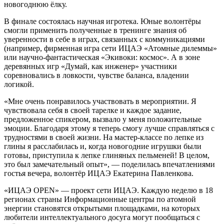
новогоднюю ёлку.
В финале состоялась научная игротека. Юные волонтёры
смогли применить полученные в тренинге знания об
уверенности в себе в играх, связанных с коммуникациями
(например, фирменная игра сети ИЦАЭ «Атомные дилеммы»
или научно-фантастическая «Экивоки: космос». А в зоне
деревянных игр «Думай, как инженер» участники
соревновались в ловкости, чувстве баланса, владении
логикой.
«Мне очень понравилось участвовать в мероприятии. Я
чувствовала себя в своей тарелке и каждое задание,
предложенное спикером, вызвало у меня положительные
эмоции. Благодаря этому я теперь смогу лучше справляться с
трудностями в своей жизни. На мастер-классе по лепке из
глины я расслабилась и, когда новогодние игрушки были
готовы, приступила к лепке глиняных пельменей! В целом,
это был замечательный опыт», — поделилась впечатлениями
гостья вечера, волонтёр ИЦАЭ Екатерина Павленкова.
«ИЦАЭ OPEN» — проект сети ИЦАЭ. Каждую неделю в 18
регионах страны Информационные центры по атомной
энергии становятся открытыми площадками, на которых
любители интеллектуального досуга могут пообщаться с