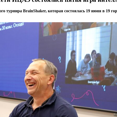
го турнира BrainShaker, которая состоялась 19 июня в 19 гор