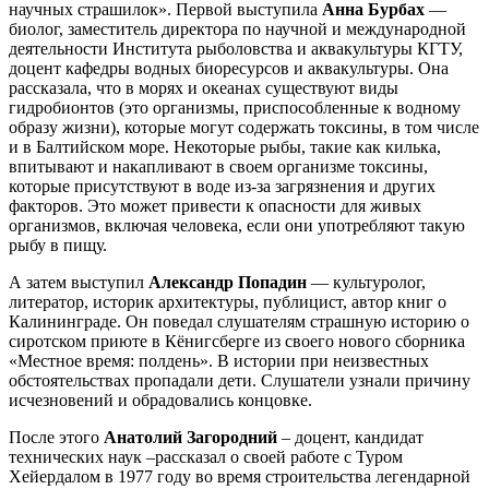
научных страшилок». Первой выступила
Анна Бурбах
—
биолог, заместитель директора по научной и международной
деятельности Института рыболовства и аквакультуры КГТУ,
доцент кафедры водных биоресурсов и аквакультуры. Она
рассказала, что в морях и океанах существуют виды
гидробионтов (это организмы, приспособленные к водному
образу жизни), которые могут содержать токсины, в том числе
и в Балтийском море. Некоторые рыбы, такие как килька,
впитывают и накапливают в своем организме токсины,
которые присутствуют в воде из-за загрязнения и других
факторов. Это может привести к опасности для живых
организмов, включая человека, если они употребляют такую
рыбу в пищу.
А затем выступил
Александр Попадин
— культуролог,
литератор, историк архитектуры, публицист, автор книг о
Калининграде. Он поведал слушателям страшную историю о
сиротском приюте в Кёнигсберге из своего нового сборника
«Местное время: полдень». В истории при неизвестных
обстоятельствах пропадали дети. Слушатели узнали причину
исчезновений и обрадовались концовке.
После этого
Анатолий Загородний
– доцент, кандидат
технических наук –рассказал о своей работе с Туром
Хейердалом в 1977 году во время строительства легендарной