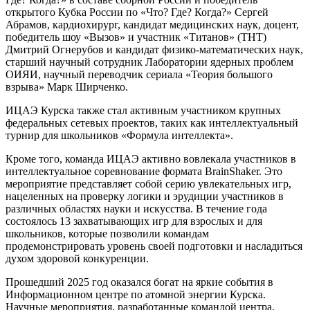
открытого Кубка России по «Что? Где? Когда?» Сергей
Абрамов, кардиохирург, кандидат медицинских наук, доцент,
победитель шоу «Вызов» и участник «Титанов» (ТНТ)
Дмитрий Огнерубов и кандидат физико-математических наук,
старший научный сотрудник Лаборатории ядерных проблем
ОИЯИ, научный переводчик сериала «Теория большого
взрыва» Марк Ширченко.
ИЦАЭ Курска также стал активным участником крупных
федеральных сетевых проектов, таких как интеллектуальный
турнир для школьников «Формула интеллекта».
Кроме того, команда ИЦАЭ активно вовлекала участников в
интеллектуальное соревнование формата BrainShaker. Это
мероприятие представляет собой серию увлекательных игр,
нацеленных на проверку логики и эрудиции участников в
различных областях науки и искусства. В течение года
состоялось 13 захватывающих игр для взрослых и для
школьников, которые позволили командам
продемонстрировать уровень своей подготовки и насладиться
духом здоровой конкуренции.
Прошедший 2025 год оказался богат на яркие события в
Информационном центре по атомной энергии Курска.
Научные мероприятия, разработанные командой центра,