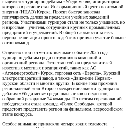
выделяется турнир по дебатам «Убеди меня», инициатором
которого в регионе стал Информационный центр по атомной
энергии (ИЦАЭ) Курска. Проект быстро завоевал
популярность далеко за пределами учебных заведений
региона. Участниками турниров стали не только учащиеся, но
и взрослые – учителя, сотрудники крупных промышленных
предприятий и учреждений. В общей сложности за весь
период реализации проекта в дебатах приняло участие больше
сотни команд.
Отдельно стоит отметить значимое событие 2025 года —
турнир по дебатам среди сотрудников компаний и
организаций региона. Этот этап собрал представителей
известных местных предприятий, таких как АО
«Атомэнергосбыт» Курск, торговая сеть «Европа», Курский
электроаппаратный завод, а также «Движение Первых»
Курской области и многих других. В конце года проходил
региональный этап Второго межрегионального турнира по
дебатам «Убеди меня» среди школьников и студентов,
собравший рекордные 24 команды. По итогам соревнований
победителями стала команда «Голос Свободы», которой
предстоит представить регион на финальном, всероссийском
этапе конкурса.
Особое внимание привлекли четыре ярких телемоста,