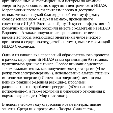
организованные Информационным центром по атомной
энергии Курска совместно с другими центрами сети ИЦАЭ.
Мероприятия позволили зрителям весело и доступно
познакомиться с наукой благодаря необычному формату
comedy science show «Наука в мемах», проведённого
совместно с ИЦАЭ Ростова-на-Дону. Искусство эффективной
коммуникации куряне обсудили вместе с коллегами из ИЦАЭ
Воронежа. А также получили исчерпывающие ответы на
важные вопросы, касающиеся энергетики человеческого
организма и сердечно-сосудистой системы, вместе с командой
ИЦАЭ Смоленска.
Одним из ключевых направлений образовательного процесса
в рамках мероприятий ИЦАЭ стала организация 95 атомных
практикумов для школьников. Особое внимание уделялось
таким важным темам, как получение электроэнергии («Где
рождается электроэнергия?»), использование альтернативных
источников энергии («Источники энергии»), механизмы
цепных реакций («Цепная реакция»), проблемы
рационального потребления ресурсов («Осознанное
потребление»), а также экологии и бережного отношения к
окружающей среде («Мир пластика»).
В новом учебном году стартовали новые интерактивные
занятия. Среди них программа «Лазеры. Сила света»,