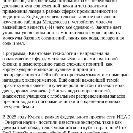
позволяющая школьникам познакомиться с передовыми
достижениями современной науки и технологиями
применения лазера в разных сферах промышленности и
медицины. Ещё одно увлекательное занятие посвящено
изучению таблицы Менделеева и устройству молекул
важнейших веществ («Из чего всё сделано»). Занятие даёт
уникальную возможность самостоятельно смоделировать
молекулы базовых соединений, таких как вода, поваренная
соль и мел.
Программа «Квантовые технологии» направлена на
ознакомление с фундаментальными законами квантовой
физики и демонстрацию таких сложных понятий, как
корпускулярно-волновой дуализм и принцип
неопределенности Гейзенберга простым языком и с помощью
наглядных экспериментов. Ещё одной важнейшей темой
практикумов является изучение роли чистой питьевой воды
для здоровья человека («Чистая вода и опреснение»),
знакомство учащихся с глобальным распределением запасов
пресной воды и способами очистки и сохранения водных
ресурсов Земли.
В 2025 году Курск в рамках федерального проекта сети ИЦАЭ
«Энергия науки» посетили известные эксперты, такие как
двукратный обладатель Олимпийского кубка стран по «Что?
Где? Когда?» в составе сборной России и победитель