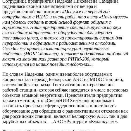
Сотрудница предприятия Надежда Николаевна Самарина
поделилась своими впечатлениями от вечера и
представленной экспозиции:
«Мы уже не первый год
сотрудничаем с ИЦАЭ и очень рады, что в эту «Ночь музеев»
нам удалось создать такой живой формат общения с
горожанами. Наше предприятие специализируется на двух
сложнейших направлениях: оборудовании для ядерного
топливного цикла, а также на проектировании систем для
переработки и обращения с радиоактивными отходами.
Сегодня мы принесли имитаторы уран-плутониевых
таблеток (МОКС-топлива), а также подготовили разборный
макет на магнитиках реактора РИТМ-200, который
используется на наших новейших ледоколах».
По словам Надежды, одним из наиболее обсуждаемых
вопросов стал переход Белоярской АЭС на МОКС-топливо,
состоявшийся год назад. Гости активно интересовались
работой станции, которая сейчас находится в числе передовых
объектов атомной энергетики. Представители предприятия
также отметили, что «СвердНИИХиммаш» продолжает
развивать проекты в сфере ядерного цикла и поставлять
оборудование для обращения с радиоактивными отходами как
для российских станций, включая Белоярскую АЭС, так и для
зарубежных объектов — АЭС «Руппур» и «Куданкулам».