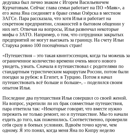
дедушка был лично знаком с Игорем Васильевичем
Курчатовым. Сейчас глава семьи работает на ПО «Маяк», а
его жена Яна соединяет в браке семьи Озёрска в местном
ЗАГСе. Пара рассказала, что хотя Илья и работает на
секретном предприятии, сложностей в бытовом общении у
них нет. Отвечая на вопросы, Илья развенчал некоторые
мифы о ЗАТО. Например, о том, что сотрудники закрытых
предприятий не могут выезжать за границу. На счету Ильи
Старука ровно 100 посещённых стран!
«Путешествия – это такая квинтэссенция, когда ты можешь за
ограниченное количество времени очень много нового
увидеть, узнать. Сначала я путешествовал с родителями по
стандартным туристическим маршрутам России, потом были
поездки за рубеж: в Египет, в Турцию. Потом я начал
путешествовать всё больше и больше», – поделился своим
опытом Илья.
Последние два путешествия Илья совершил со своей женой.
На вопрос, укрепили ли их брак совместные путешествия,
пара ответила так: «Некоторые говорят, что вместе нужно
пережить не только ремонт, но и путешествие. Мы-то начали
ездить до того, как поженились. Соответственно, проверили
себя сразу в боевых условиях. Вдвоём точно круче, чем
одному. Я это понял, когда меня Яна по Кипру неделю