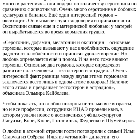
много в растениях – они лидеры по количеству серотонина по
сравнению с животными. Очень много серотонина в бобовых
культурах и бананах. Ещё один интересный гормон –
окситоцин. Он вызывает чувство доверия и привязанности.
Окситоцин связан еще и с материнской любовью: у матерей
он вырабатывается во время кормления грудью.
«Серотонин, дофамин, мелатонин и окситоцин – основные
гормоны, которые вызывают у нас влюблённость, ощущение
радости от влюблённости и приносят удовлетворение. Но
любовь определяется ещё и полом. И на него тоже влияют
гормоны. Основные два гормона, которые определяют
развитие пола человека – тестостерон и эстрадиол. Очень
интересный факт: разница между двумя этими гормонами
заключается всего лишь в одном атоме водорода! Наличие
этого атома и превращает тестостерон в эстрадиол», –
объяснила Эльмира Кайбелева.
Чтобы показать, что любви покорны не только все возрасты,
но и все профессии, сотрудники ИЦАЭ провели квиз, в
котором узнали новое о достижениях учёных-супругов
Лавуазье, Кори, Кюри, Потаниных, Федченко и Шумейкеров.
О любви в атомной отрасли гости поговорили с семьей Ильи
Старука из Озёрска. Илья из «атомной» династии, его