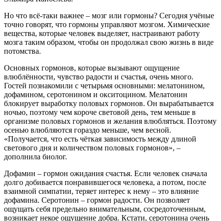
Но что всё-таки важнее – мозг или гормоны? Сегодня учёные
точно говорят, что гормоны управляют мозгом. Химические
вещества, которые человек выделяет, настраивают работу
мозга таким образом, чтобы он продолжал свою жизнь в виде
потомства.
Основных гормонов, которые вызывают ощущение
влюблённости, чувство радости и счастья, очень много.
Гостей познакомили с четырьмя основными: мелатонином,
дофамином, серотонином и окситоцином. Мелатонин
блокирует выработку половых гормонов. Он вырабатывается
ночью, поэтому чем короче световой день, тем меньше в
организме половых гормонов и желания влюбляться. Поэтому
осенью влюбляются гораздо меньше, чем весной.
«Получается, что есть чёткая зависимость между длиной
светового дня и количеством половых гормонов», –
дополнила биолог.
Дофамин – гормон ожидания счастья. Если человек сначала
долго добивается понравившегося человека, а потом, после
взаимной симпатии, теряет интерес к нему – это влияние
дофамина. Серотонин – гормон радости. Он позволяет
ощущать себя предельно внимательным, сосредоточенным,
возникает некое ощущение добра. Кстати, серотонина очень