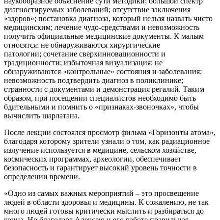
наукообразное объяснение сути методики; большой спектр
диагностируемых заболеваний; отсутствие заключения
«здоров»; постановка диагноза, который нельзя назвать чисто
медицинским; лечение чудо-средствами и невозможность
получить официальные медицинские документы. К малым
относятся: не обнаруживаются хирургические
патологии; сочетание сверхинновационности и
традиционности; избыточная визуализация; не
обнаруживаются «контрольные» состояния и заболевания;
невозможность подтвердить диагноз в поликлинике;
странности с документами и демонстрация регалий. Таким
образом, при посещении специалистов необходимо быть
бдительными и помнить о «признаках-звоночках», чтобы
вычислить шарлатана.
После лекции состоялся просмотр фильма «Горизонты атома»,
благодаря которому зрители узнали о том, как радиационное
излучение используется в медицине, сельском хозяйстве,
космических программах, археологии, обеспечивает
безопасность и гарантирует высокий уровень точности в
определении времени.
«Одно из самых важных мероприятий – это просвещение
людей в области здоровья и медицины. К сожалению, не так
много людей готовы критически мыслить и разбираться до
конца. Но благодаря Алексею и его работе правильная