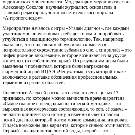
медицинских мошенничеств. Модератором мероприятия стал
Александр Соколов, научный журналист, основатель и
главный редактор научно-просветительского портала
«Антропогенез.ру».
Мероприятие началось с игры «Угадай диагноз», где каждый
участник мог почувствовать себя доктором и попробовать
углубиться в медицинскую терминологию. Так, например,
оказалось, что под словом «бруксизм» скрывается
непроизвольное скрежетание зубами во сне, а спириллёз – это
инфекционное заболевание, которое возникает из-за укусов
животных (в особенности, крыс). По результатам игры были
выявлены 4 победителя, которые были награждены
фирменной игрой ИЦАЭ «Чепухатом», суть которой также
заключается в разгадке обозначения профессиональных
терминов из разных областей.
После этого Алексей рассказал о том, что есть целых 13
признаков, по которым можно вычислить врача-шарлатана.
«Самое главное в псевдодиагностической методике – это
выраженная коммерческая составляющая, то есть её задача –
не найти клиническую истину, а именно вывести вас на
некий диагноз, который потом можно коммерциализировать.
И здесь возможны два варианта, которые сильно отличаются.
Первый – шарлатанство чистой воды, второй – это