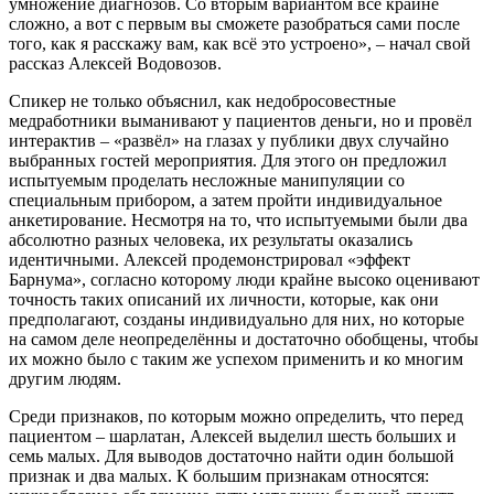
умножение диагнозов. Со вторым вариантом всё крайне
сложно, а вот с первым вы сможете разобраться сами после
того, как я расскажу вам, как всё это устроено», – начал свой
рассказ Алексей Водовозов.
Спикер не только объяснил, как недобросовестные
медработники выманивают у пациентов деньги, но и провёл
интерактив – «развёл» на глазах у публики двух случайно
выбранных гостей мероприятия. Для этого он предложил
испытуемым проделать несложные манипуляции со
специальным прибором, а затем пройти индивидуальное
анкетирование. Несмотря на то, что испытуемыми были два
абсолютно разных человека, их результаты оказались
идентичными. Алексей продемонстрировал «эффект
Барнума», согласно которому люди крайне высоко оценивают
точность таких описаний их личности, которые, как они
предполагают, созданы индивидуально для них, но которые
на самом деле неопределённы и достаточно обобщены, чтобы
их можно было с таким же успехом применить и ко многим
другим людям.
Среди признаков, по которым можно определить, что перед
пациентом – шарлатан, Алексей выделил шесть больших и
семь малых. Для выводов достаточно найти один большой
признак и два малых. К большим признакам относятся: