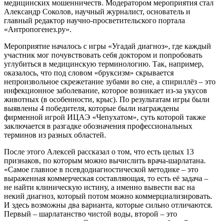
медицинских мошенничеств. Модератором мероприятия стал
Александр Соколов, научный журналист, основатель и
главный редактор научно-просветительского портала
«Антропогенез.ру».
Мероприятие началось с игры «Угадай диагноз», где каждый
участник мог почувствовать себя доктором и попробовать
углубиться в медицинскую терминологию. Так, например,
оказалось, что под словом «бруксизм» скрывается
непроизвольное скрежетание зубами во сне, а спириллёз – это
инфекционное заболевание, которое возникает из-за укусов
животных (в особенности, крыс). По результатам игры были
выявлены 4 победителя, которые были награждены
фирменной игрой ИЦАЭ «Чепухатом», суть которой также
заключается в разгадке обозначения профессиональных
терминов из разных областей.
После этого Алексей рассказал о том, что есть целых 13
признаков, по которым можно вычислить врача-шарлатана.
«Самое главное в псевдодиагностической методике – это
выраженная коммерческая составляющая, то есть её задача –
не найти клиническую истину, а именно вывести вас на
некий диагноз, который потом можно коммерциализировать.
И здесь возможны два варианта, которые сильно отличаются.
Первый – шарлатанство чистой воды, второй – это