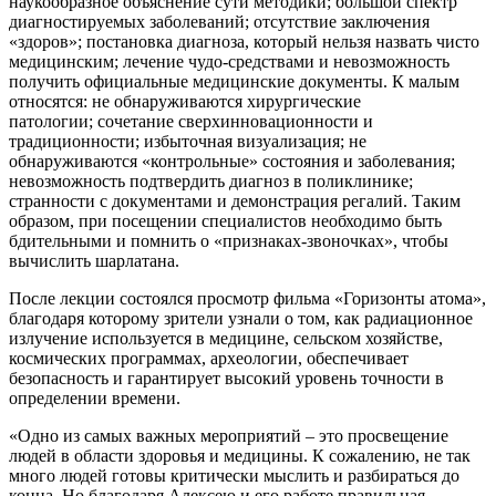
наукообразное объяснение сути методики; большой спектр
диагностируемых заболеваний; отсутствие заключения
«здоров»; постановка диагноза, который нельзя назвать чисто
медицинским; лечение чудо-средствами и невозможность
получить официальные медицинские документы. К малым
относятся: не обнаруживаются хирургические
патологии; сочетание сверхинновационности и
традиционности; избыточная визуализация; не
обнаруживаются «контрольные» состояния и заболевания;
невозможность подтвердить диагноз в поликлинике;
странности с документами и демонстрация регалий. Таким
образом, при посещении специалистов необходимо быть
бдительными и помнить о «признаках-звоночках», чтобы
вычислить шарлатана.
После лекции состоялся просмотр фильма «Горизонты атома»,
благодаря которому зрители узнали о том, как радиационное
излучение используется в медицине, сельском хозяйстве,
космических программах, археологии, обеспечивает
безопасность и гарантирует высокий уровень точности в
определении времени.
«Одно из самых важных мероприятий – это просвещение
людей в области здоровья и медицины. К сожалению, не так
много людей готовы критически мыслить и разбираться до
конца. Но благодаря Алексею и его работе правильная