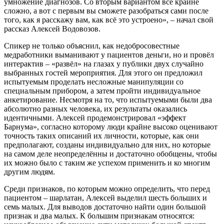
умножение диагнозов. Со вторым вариантом всё крайне
сложно, а вот с первым вы сможете разобраться сами после
того, как я расскажу вам, как всё это устроено», – начал свой
рассказ Алексей Водовозов.
Спикер не только объяснил, как недобросовестные
медработники выманивают у пациентов деньги, но и провёл
интерактив – «развёл» на глазах у публики двух случайно
выбранных гостей мероприятия. Для этого он предложил
испытуемым проделать несложные манипуляции со
специальным прибором, а затем пройти индивидуальное
анкетирование. Несмотря на то, что испытуемыми были два
абсолютно разных человека, их результаты оказались
идентичными. Алексей продемонстрировал «эффект
Барнума», согласно которому люди крайне высоко оценивают
точность таких описаний их личности, которые, как они
предполагают, созданы индивидуально для них, но которые
на самом деле неопределённы и достаточно обобщены, чтобы
их можно было с таким же успехом применить и ко многим
другим людям.
Среди признаков, по которым можно определить, что перед
пациентом – шарлатан, Алексей выделил шесть больших и
семь малых. Для выводов достаточно найти один большой
признак и два малых. К большим признакам относятся: